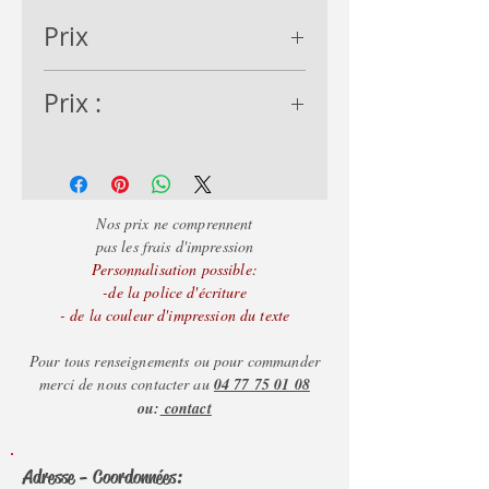
Prix
Prix :
- de 50 = 3.50€
- de 100 = 3.20€
+ d
e 100 = 2.95€
Nos prix ne comprennent
pas les frais d'impression
Personnalisation possible:
-de la police d'écriture
- de la couleur d'impression du texte
Pour tous renseignements ou pour commander
merci de nous contacter au
04 77 75 01 08
ou:
contact
Adresse - Coordonnées: