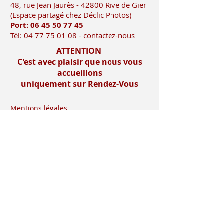
48, rue Jean Jaurès - 42800 Rive
de Gier
(Es
pace partagé chez Déclic Photos)
Port: 06 45 50
77 45
Tél:
04 77 75 01 08
-
contactez-nous
ATTENTION
C'est avec plaisir que nous vous
accueillons
uniquement sur Rendez-Vous
Mentions légales
Imprimerie-mosnier.com est le site
internet de l’imprimerie mosnier
spécialisée dans la réalisation de faire
parts, notamment les faire parts de
mariage et les faire parts de naissance.
Située dans le département de la loire (
42 ), dans la vallée du gier, entre saint-
etienne et lyon, proche de la vallée de
l’ondaine, de la plaine du forez , du pays
roannais et viennois
Installée à rive de gier entre lyon (69) et