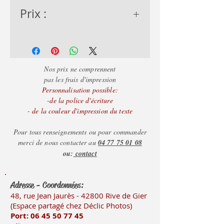
Prix :
- de 50 = 3.50€
- de 100 = 3.20€
+ d
e 100 = 2.95€
Nos prix ne comprennent
pas les frais d'impression
Personnalisation possible:
-de la police d'écriture
- de la couleur d'impression du texte
Pour tous renseignements ou pour commander
merci de nous contacter au
04 77 75 01 08
ou:
contact
Adresse - Coordonnées:
48, rue Jean Jaurès - 42800 Rive
de Gier
(Es
pace partagé chez Déclic Photos)
Port: 06 45 50
77 45