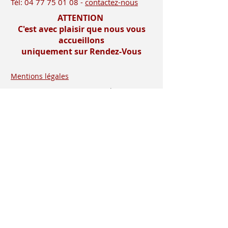
Tél:
04 77 75 01 08
-
contactez-nous
ATTENTION
C'est avec plaisir que nous vous
accueillons
uniquement sur Rendez-Vous
Mentions légales
Imprimerie-mosnier.com est le site
internet de l’imprimerie mosnier
spécialisée dans la réalisation de faire
parts, notamment les faire parts de
mariage et les faire parts de naissance.
Située dans le département de la loire (
42 ), dans la vallée du gier, entre saint-
etienne et lyon, proche de la vallée de
l’ondaine, de la plaine du forez , du pays
roannais et viennois
Installée à rive de gier entre lyon (69) et
saint etienne, dans le département de la
loire (42), proche de saint chamond, à 10
minutes de Givors , 30 minutes de
Vienne (38) et 1 heure de Roanne, à