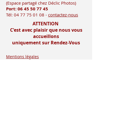
(Es
pace partagé chez Déclic Photos)
Port: 06 45 50
77 45
Tél:
04 77 75 01 08
-
contactez-nous
ATTENTION
C'est avec plaisir que nous vous
accueillons
uniquement sur Rendez-Vous
Mentions légales
Imprimerie-mosnier.com est le site
internet de l’imprimerie mosnier
spécialisée dans la réalisation de faire
parts, notamment les faire parts de
mariage et les faire parts de naissance.
Située dans le département de la loire (
42 ), dans la vallée du gier, entre saint-
etienne et lyon, proche de la vallée de
l’ondaine, de la plaine du forez , du pays
roannais et viennois
Installée à rive de gier entre lyon (69) et
saint etienne, dans le département de la