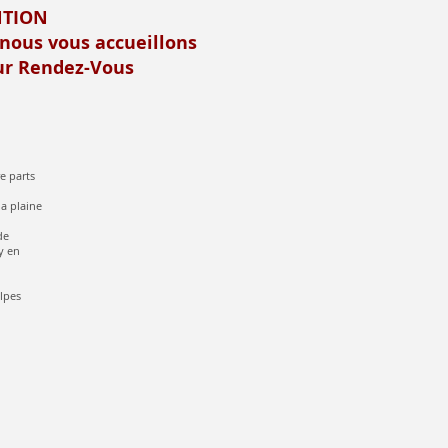
NTION
 nous vous accueillons
r Rendez-Vous
e parts
la plaine
de
y en
alpes