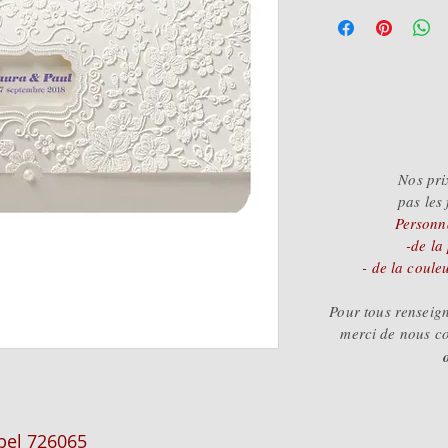
2.99
Nos pri
pas les 
Personna
-de la
- de la coule
Pour tous rensei
merci de nous c
 bel 726065