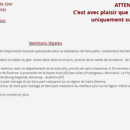
de Gier
ATTE
os)
C'est avec plaisir que
uniquement su
ous
Mentions légales
e l’imprimerie mosnier spécialisée dans la réalisation de faire parts, notamment les fair
 dans la vallée du gier, entre saint-etienne et lyon, proche de la vallée de l’ondaine, de 
aint etienne, dans le département de la loire (42), proche de saint chamond, à 10 minutes 
 de Roanne, à proximité de la haute loire (43) des villes d’Yssingeaux, Monistrol, Le Pu
de Bourg Argental, Annonay - Ardèche (07)
re part mariage et du faire part naissance sur la région de Saint-Etienne.
hoix de faire part mariage et faire part naissance au meilleur prix sur la région rhône 
t le conseil en plus​