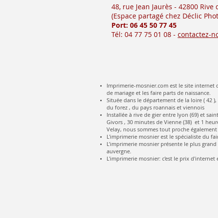
48, rue Jean Jaurès - 42800 Rive
(Es
pace partagé chez Déclic Phot
Port: 06 45 50
77 45
Tél: 04 77 75 01 08 -
contactez-n
Imprimerie-mosnier.com est le site internet d
de mariage et les faire parts de naissance.
Située dans le département de la loire ( 42 ),
du forez , du pays roannais et viennois
Installée à rive de gier entre lyon (69) et s
Givors , 30 minutes de Vienne (38) et 1 heure
Velay, nous sommes tout proche également 
L'imprimerie mosnier est le spécialiste du fai
L’imprimerie mosnier présente le plus grand c
auvergne.
L'imprimerie mosnier: c'est le prix d'internet e