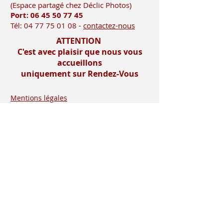
(Es
pace partagé chez Déclic Photos)
Port: 06 45 50
77 45
Tél:
04 77 75 01 08
-
contactez-nous
ATTENTION
C'est avec plaisir que nous vous
accueillons
uniquement sur Rendez-Vous
Mentions légales
Imprimerie-mosnier.com est le site
internet de l’imprimerie mosnier
spécialisée dans la réalisation de faire
parts, notamment les faire parts de
mariage et les faire parts de naissance.
Située dans le département de la loire (
42 ), dans la vallée du gier, entre saint-
etienne et lyon, proche de la vallée de
l’ondaine, de la plaine du forez , du pays
roannais et viennois
Installée à rive de gier entre lyon (69) et
saint etienne, dans le département de la