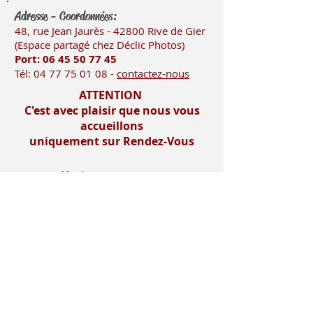
Adresse - Coordonnées:
48, rue Jean Jaurès - 42800 Rive
de Gier
(Es
pace partagé chez Déclic Photos)
Port: 06 45 50
77 45
Tél:
04 77 75 01 08
-
contactez-nous
ATTENTION
C'est avec plaisir que nous vous
accueillons
uniquement sur Rendez-Vous
Mentions légales
Imprimerie-mosnier.com est le site
internet de l’imprimerie mosnier
spécialisée dans la réalisation de faire
parts, notamment les faire parts de
mariage et les faire parts de naissance.
Située dans le département de la loire (
42 ), dans la vallée du gier, entre saint-
etienne et lyon, proche de la vallée de
l’ondaine, de la plaine du forez , du pays