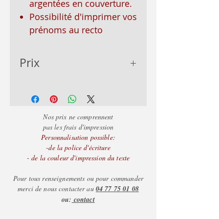
argentées en couverture.
Possibilité d'imprimer vos
prénoms au recto
Prix
- de 50 = 2.80
- de 100 = 2.50
+ d
e 100 = 2.26
Nos prix ne comprennent
pas les frais d'impression
Personnalisation possible:
-de la police d'écriture
- de la couleur d'impression du texte
Pour tous renseignements ou pour commander
merci de nous contacter au
04 77 75 01 08
ou:
contact