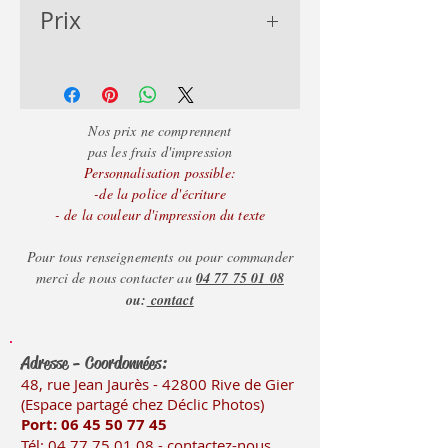
Prix
- de 50 = 3.74€
- de 100 = 3.40€
+ de 100 = 3.06€
Nos prix ne comprennent
pas les frais d'impression
Personnalisation possible:
-de la police d'écriture
- de la couleur d'impression du texte
Pour tous renseignements ou pour commander
merci de nous contacter au
04 77 75 01 08
ou:
contact
Adresse - Coordonnées:
48, rue Jean Jaurès - 42800 Rive
de Gier
(Es
pace partagé chez Déclic Photos)
Port: 06 45 50
77 45
Tél:
04 77 75 01 08
-
contactez-nous