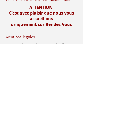
ATTENTION
C'est avec plaisir que nous vous
accueillons
uniquement sur Rendez-Vous
Mentions légales
Imprimerie-mosnier.com est le site
internet de l’imprimerie mosnier
spécialisée dans la réalisation de faire
parts, notamment les faire parts de
mariage et les faire parts de naissance.
Située dans le département de la loire (
42 ), dans la vallée du gier, entre saint-
etienne et lyon, proche de la vallée de
l’ondaine, de la plaine du forez , du pays
roannais et viennois
Installée à rive de gier entre lyon (69) et
saint etienne, dans le département de la
loire (42), proche de saint chamond, à 10
minutes de Givors , 30 minutes de
Vienne (38) et 1 heure de Roanne, à