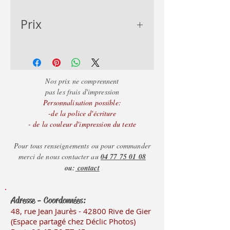
Prix
- de 50 = 3.38€
-
de 100 = 3.08€
+ d
e 100 = 2.78€
Nos prix ne comprennent
pas les frais d'impression
Personnalisation possible:
-de la police d'écriture
- de la couleur d'impression du texte
Pour tous renseignements ou pour commander
merci de nous contacter au
04 77 75 01 08
ou:
contact
Adresse - Coordonnées:
48, rue Jean Jaurès - 42800 Rive
de Gier
(Es
pace partagé chez Déclic Photos)