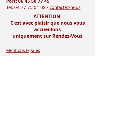
Port: 06 45 50
77 45
Tél:
04 77 75 01 08
-
contactez-nous
ATTENTION
C'est avec plaisir que nous vous
accueillons
uniquement sur Rendez-Vous
Mentions légales
Imprimerie-mosnier.com est le site
internet de l’imprimerie mosnier
spécialisée dans la réalisation de faire
parts, notamment les faire parts de
mariage et les faire parts de naissance.
Située dans le département de la loire (
42 ), dans la vallée du gier, entre saint-
etienne et lyon, proche de la vallée de
l’ondaine, de la plaine du forez , du pays
roannais et viennois
Installée à rive de gier entre lyon (69) et
saint etienne, dans le département de la
loire (42), proche de saint chamond, à 10
minutes de Givors , 30 minutes de