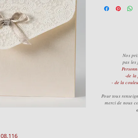
- de 50 = 3.
- de 100 = 2
+ d
e 100 = 2
Nos pri
pas les 
Personna
-de la
- de la coule
Pour tous rensei
merci de nous c
108.116