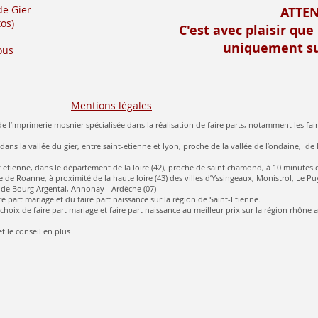
de Gier
ATTE
os)
C'est avec plaisir que
uniquement su
ous
Mentions légales
e l’imprimerie mosnier spécialisée dans la réalisation de faire parts, notamment les fair
 dans la vallée du gier, entre saint-etienne et lyon, proche de la vallée de l’ondaine, de 
aint etienne, dans le département de la loire (42), proche de saint chamond, à 10 minutes 
 de Roanne, à proximité de la haute loire (43) des villes d’Yssingeaux, Monistrol, Le Pu
de Bourg Argental, Annonay - Ardèche (07)
re part mariage et du faire part naissance sur la région de Saint-Etienne.
hoix de faire part mariage et faire part naissance au meilleur prix sur la région rhône 
t le conseil en plus​