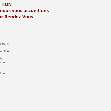
NTION
 nous vous accueillons
r Rendez-Vous
e parts
la plaine
de
y en
alpes