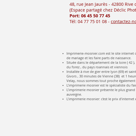
48, rue Jean Jaurès - 42800 Rive
(Es
pace partagé chez Déclic Phot
Port: 06 45 50
77 45
Tél: 04 77 75 01 08 -
contactez-n
Imprimerie-mosnier.com est le site internet d
de mariage et les faire parts de naissance.
Située dans le département de la loire ( 42 ),
du forez , du pays roannais et viennois
Installée à rive de gier entre lyon (69) et s
Givors , 30 minutes de Vienne (38) et 1 heure
Velay, nous sommes tout proche également 
L'imprimerie mosnier est le spécialiste du fai
L’imprimerie mosnier présente le plus grand c
auvergne.
L'imprimerie mosnier: c'est le prix d'internet e