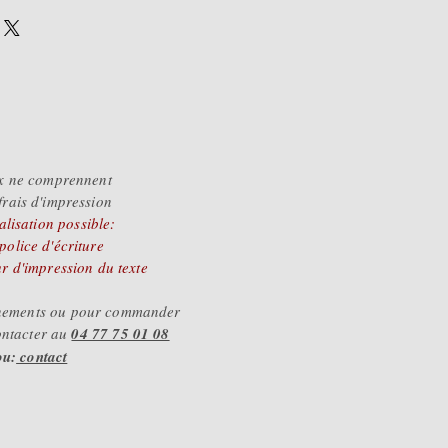
28€
.98€
.68€
x ne comprennent
frais d'impression
lisation possible:
 police d'écriture
ur d'impression du texte
gnements ou pour commander
ontacter au
04 77 75 01 08
ou:
contact