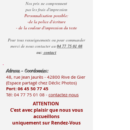
+ de 100: 1.18€
Nos prix ne comprennent
pas les frais d'impression
Personnalisation possible:
-de la police d'écriture
- de la couleur d'impression du texte
Pour tous renseignements ou pour commander
merci de nous contacter au
04 77 75 01 08
ou:
contact
Adresse - Coordonnées:
48, rue Jean Jaurès - 42800 Rive
de Gier
(Es
pace partagé chez Déclic Photos)
Port: 06 45 50
77 45
Tél:
04 77 75 01 08
-
contactez-nous
ATTENTION
C'est avec plaisir que nous vous
accueillons
uniquement sur Rendez-Vous