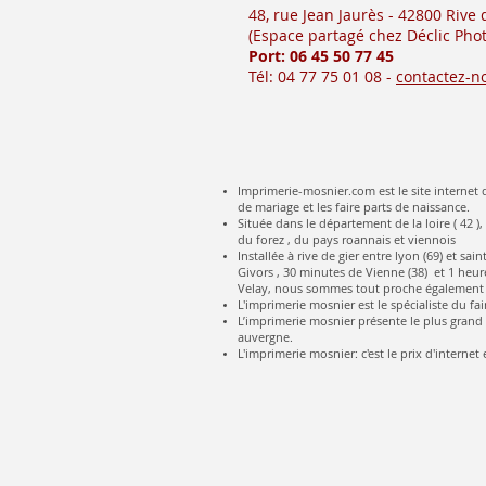
48, rue Jean Jaurès - 42800 Rive
(Es
pace partagé chez Déclic Phot
Port: 06 45 50
77 45
Tél: 04 77 75 01 08 -
contactez-n
Imprimerie-mosnier.com est le site internet d
de mariage et les faire parts de naissance.
Située dans le département de la loire ( 42 ),
du forez , du pays roannais et viennois
Installée à rive de gier entre lyon (69) et s
Givors , 30 minutes de Vienne (38) et 1 heure
Velay, nous sommes tout proche également 
L'imprimerie mosnier est le spécialiste du fai
L’imprimerie mosnier présente le plus grand c
auvergne.
L'imprimerie mosnier: c'est le prix d'internet e