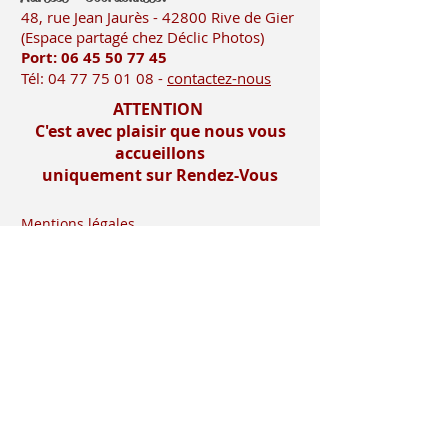
48, rue Jean Jaurès - 42800 Rive
de Gier
(Es
pace partagé chez Déclic Photos)
Port: 06 45 50
77 45
Tél:
04 77 75 01 08
-
contactez-nous
ATTENTION
C'est avec plaisir que nous vous
accueillons
uniquement sur Rendez-Vous
Mentions légales
Imprimerie-mosnier.com est le site
internet de l’imprimerie mosnier
spécialisée dans la réalisation de faire
parts, notamment les faire parts de
mariage et les faire parts de naissance.
Située dans le département de la loire (
42 ), dans la vallée du gier, entre saint-
etienne et lyon, proche de la vallée de
l’ondaine, de la plaine du forez , du pays
roannais et viennois
Installée à rive de gier entre lyon (69) et