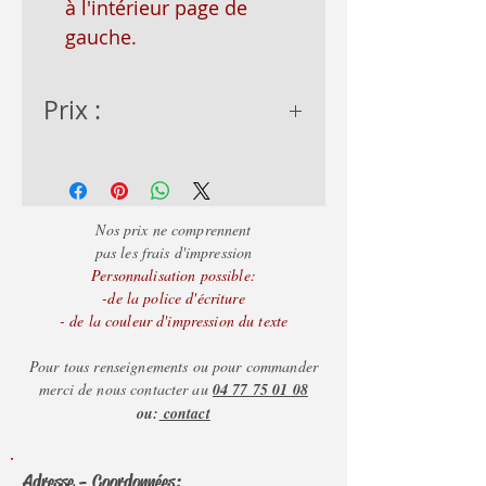
à l'intérieur page de
gauche.
Prix :
- de 50 = 2.30€
- de 100 = 2.15€
+ d
e 100 = 2.00€
Nos prix ne comprennent
pas les frais d'impression
Personnalisation possible:
-de la police d'écriture
- de la couleur d'impression du texte
Pour tous renseignements ou pour commander
merci de nous contacter au
04 77 75 01 08
ou:
contact
Adresse - Coordonnées: