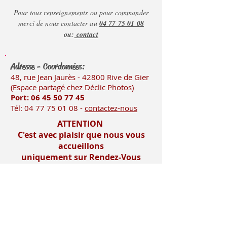
Pour tous renseignements ou pour commander
merci de nous contacter au
04 77 75 01 08
ou:
contact
Adresse - Coordonnées:
48, rue Jean Jaurès - 42800 Rive
de Gier
(Es
pace partagé chez Déclic Photos)
Port: 06 45 50
77 45
Tél:
04 77 75 01 08
-
contactez-nous
ATTENTION
C'est avec plaisir que nous vous
accueillons
uniquement sur Rendez-Vous
Mentions légales
Imprimerie-mosnier.com est le site
internet de l’imprimerie mosnier
spécialisée dans la réalisation de faire
parts, notamment les faire parts de