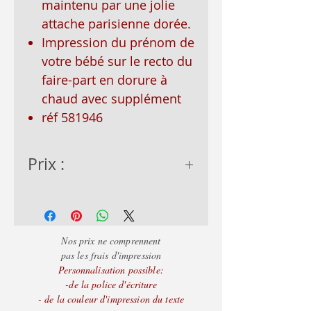
maintenu par une jolie
attache parisienne dorée.
Impression du prénom de
votre bébé sur le recto du
faire-part en dorure à
chaud avec supplément
réf 581946
Prix :
- de 50 = 2.15€
- de 100 = 2.05€
+ d
e 100 = 1.95€
Nos prix ne comprennent
pas les frais d'impression
Personnalisation possible:
-de la police d'écriture
- de la couleur d'impression du texte