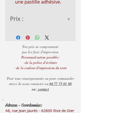
une pastille adhésive.
Prix :
- de 50 = 2.15€
- de 100 = 2.05€
+ d
e 100 = 1.95€
Nos prix ne comprennent
pas les frais d'impression
Personnalisation possible:
-de la police d'écriture
- de la couleur d'impression du texte
Pour tous renseignements ou pour commander
merci de nous contacter au
04 77 75 01 08
ou:
contact
Adresse - Coordonnées:
48, rue Jean Jaurès - 42800 Rive
de Gier