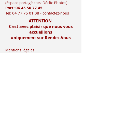
(Es
pace partagé chez Déclic Photos)
Port: 06 45 50
77 45
Tél:
04 77 75 01 08
-
contactez-nous
ATTENTION
C'est avec plaisir que nous vous
accueillons
uniquement sur Rendez-Vous
Mentions légales
Imprimerie-mosnier.com est le site
internet de l’imprimerie mosnier
spécialisée dans la réalisation de faire
parts, notamment les faire parts de
mariage et les faire parts de naissance.
Située dans le département de la loire (
42 ), dans la vallée du gier, entre saint-
etienne et lyon, proche de la vallée de
l’ondaine, de la plaine du forez , du pays
roannais et viennois
Installée à rive de gier entre lyon (69) et
saint etienne, dans le département de la