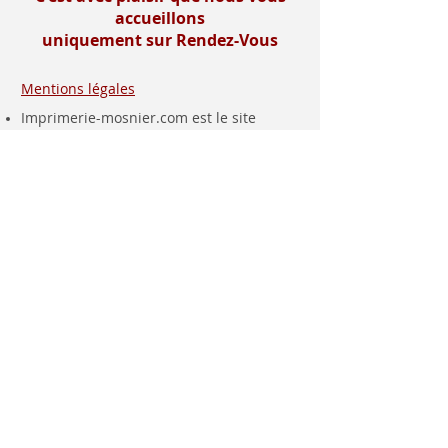
accueillons
uniquement sur Rendez-Vous
Mentions légales
Imprimerie-mosnier.com est le site
internet de l’imprimerie mosnier
spécialisée dans la réalisation de faire
parts, notamment les faire parts de
mariage et les faire parts de naissance.
Située dans le département de la loire (
42 ), dans la vallée du gier, entre saint-
etienne et lyon, proche de la vallée de
l’ondaine, de la plaine du forez , du pays
roannais et viennois
Installée à rive de gier entre lyon (69) et
saint etienne, dans le département de la
loire (42), proche de saint chamond, à 10
minutes de Givors , 30 minutes de
Vienne (38) et 1 heure de Roanne, à
proximité de la haute loire (43) des villes
d’Yssingeaux, Monistrol, Le Puy en Velay,
nous sommes tout proche également de