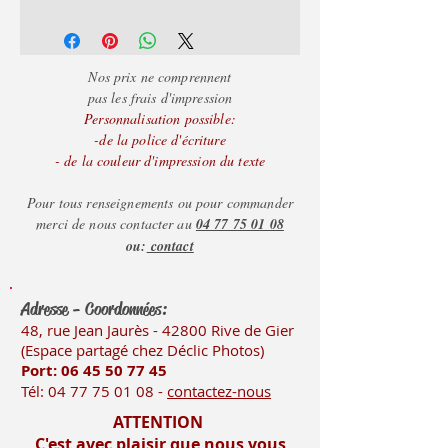
- de 50 = 2.35€
- de 100 = 2.25€
+ d
e 100 = 2.15€
Nos prix ne comprennent
pas les frais d'impression
Personnalisation possible:
-de la police d'écriture
- de la couleur d'impression du texte
Pour tous renseignements ou pour commander
merci de nous contacter au
04 77 75 01 08
ou:
contact
Adresse - Coordonnées:
48, rue Jean Jaurès - 42800 Rive
de Gier
(Es
pace partagé chez Déclic Photos)
Port: 06 45 50
77 45
Tél:
04 77 75 01 08
-
contactez-nous
ATTENTION
C'est avec plaisir que nous vous