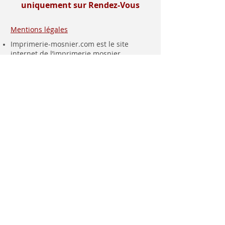
uniquement sur Rendez-Vous
Mentions légales
Imprimerie-mosnier.com est le site
internet de l’imprimerie mosnier
spécialisée dans la réalisation de faire
parts, notamment les faire parts de
mariage et les faire parts de naissance.
Située dans le département de la loire (
42 ), dans la vallée du gier, entre saint-
etienne et lyon, proche de la vallée de
l’ondaine, de la plaine du forez , du pays
roannais et viennois
Installée à rive de gier entre lyon (69) et
saint etienne, dans le département de la
loire (42), proche de saint chamond, à 10
minutes de Givors , 30 minutes de
Vienne (38) et 1 heure de Roanne, à
proximité de la haute loire (43) des villes
d’Yssingeaux, Monistrol, Le Puy en Velay,
nous sommes tout proche également de
Bourg Argental, Annonay - Ardèche (07)