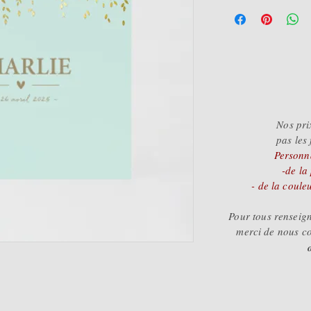
- de 50 = 1.
- de 100 = 1
+ de 100 = 1
Nos pri
pas les 
Personna
-de la
- de la coule
Pour tous rensei
merci de nous c