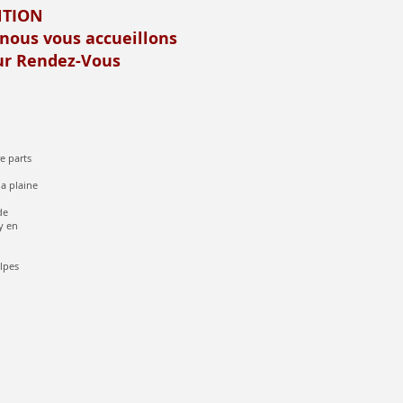
NTION
 nous vous accueillons
r Rendez-Vous
e parts
la plaine
de
y en
alpes