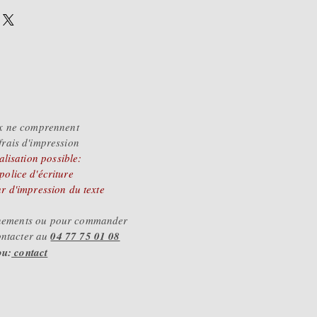
95€
.85€
.75€
x ne comprennent
frais d'impression
lisation possible:
 police d'écriture
ur d'impression du texte
gnements ou pour commander
ontacter au
04 77 75 01 08
ou:
contact