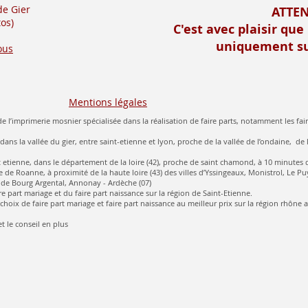
de Gier
ATTE
os)
C'est avec plaisir que
uniquement su
ous
Mentions légales
e l’imprimerie mosnier spécialisée dans la réalisation de faire parts, notamment les fair
 dans la vallée du gier, entre saint-etienne et lyon, proche de la vallée de l’ondaine, de 
aint etienne, dans le département de la loire (42), proche de saint chamond, à 10 minutes 
 de Roanne, à proximité de la haute loire (43) des villes d’Yssingeaux, Monistrol, Le Pu
de Bourg Argental, Annonay - Ardèche (07)
re part mariage et du faire part naissance sur la région de Saint-Etienne.
hoix de faire part mariage et faire part naissance au meilleur prix sur la région rhône 
t le conseil en plus​