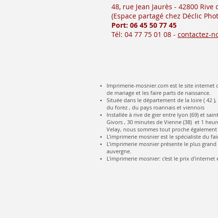
48, rue Jean Jaurès - 42800 Rive
(Es
pace partagé chez Déclic Phot
Port: 06 45 50
77 45
Tél: 04 77 75 01 08 -
contactez-n
Imprimerie-mosnier.com est le site internet d
de mariage et les faire parts de naissance.
Située dans le département de la loire ( 42 ),
du forez , du pays roannais et viennois
Installée à rive de gier entre lyon (69) et s
Givors , 30 minutes de Vienne (38) et 1 heure
Velay, nous sommes tout proche également 
L'imprimerie mosnier est le spécialiste du fai
L’imprimerie mosnier présente le plus grand c
auvergne.
L'imprimerie mosnier: c'est le prix d'internet e