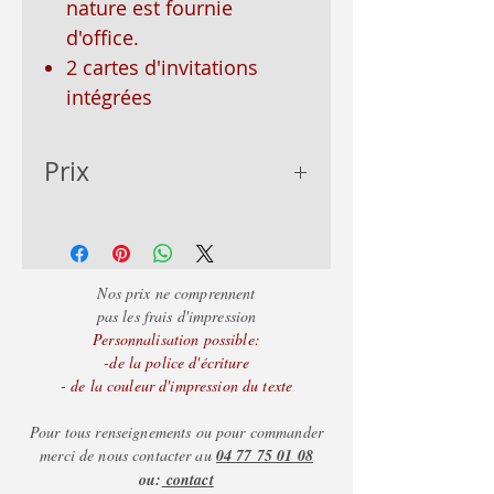
nature est fournie
d'office.
2 cartes d'invitations
intégrées
Prix
- de 50 = 3.90
- de 100 = 3.60
+ de 100 = 3.20
Nos prix ne comprennent
pas les frais d'impression
Personnalisation possible:
-de la police d'écriture
- de la couleur d'impression du texte
Pour tous renseignements ou pour commander
merci de nous contacter au
04 77 75 01 08
ou:
contact