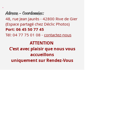
Adresse - Coordonnées:
48, rue Jean Jaurès - 42800 Rive
de Gier
(Es
pace partagé chez Déclic Photos)
Port: 06 45 50
77 45
Tél:
04 77 75 01 08
-
contactez-nous
ATTENTION
C'est avec plaisir que nous vous
accueillons
uniquement sur Rendez-Vous
Mentions légales
Imprimerie-mosnier.com est le site
internet de l’imprimerie mosnier
spécialisée dans la réalisation de faire
parts, notamment les faire parts de
mariage et les faire parts de naissance.
Située dans le département de la loire (
42 ), dans la vallée du gier, entre saint-
etienne et lyon, proche de la vallée de