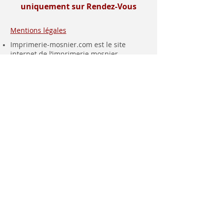
uniquement sur Rendez-Vous
Mentions légales
Imprimerie-mosnier.com est le site
internet de l’imprimerie mosnier
spécialisée dans la réalisation de faire
parts, notamment les faire parts de
mariage et les faire parts de naissance.
Située dans le département de la loire (
42 ), dans la vallée du gier, entre saint-
etienne et lyon, proche de la vallée de
l’ondaine, de la plaine du forez , du pays
roannais et viennois
Installée à rive de gier entre lyon (69) et
saint etienne, dans le département de la
loire (42), proche de saint chamond, à 10
minutes de Givors , 30 minutes de
Vienne (38) et 1 heure de Roanne, à
proximité de la haute loire (43) des villes
d’Yssingeaux, Monistrol, Le Puy en Velay,
nous sommes tout proche également de
Bourg Argental, Annonay - Ardèche (07)