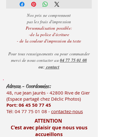
selon la couleur du faire-
part et de l'encart,
Nos prix ne comprennent
merci de nous consulter,
pas les frais d'impression
Personnalisation possible:
nous nous ferons un
-de la police d'écriture
plaisir de vous
- de la couleur d'impression du texte
renseigner.
Pour tous renseignements ou pour commander
merci de nous contacter au
04 77 75 01 08
ou:
contact
Adresse - Coordonnées:
48, rue Jean Jaurès - 42800 Rive
de Gier
(Es
pace partagé chez Déclic Photos)
Port: 06 45 50
77 45
Tél:
04 77 75 01 08
-
contactez-nous
ATTENTION
C'est avec plaisir que nous vous
accueillons