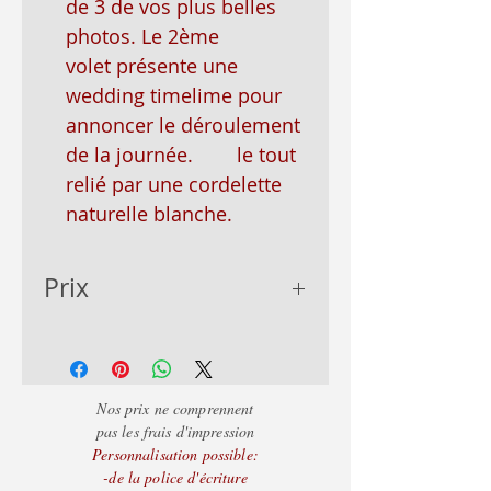
de 3 de vos plus belles
photos. Le 2ème
volet présente une
wedding timelime pour
annoncer le déroulement
de la journée. le tout
relié par une cordelette
naturelle blanche.
Prix
- de 50 = 2.55€
+ de 50 = 1.85€
+ de 100 = 1.65€
Nos prix ne comprennent
pas les frais d'impression
Personnalisation possible:
-de la police d'écriture