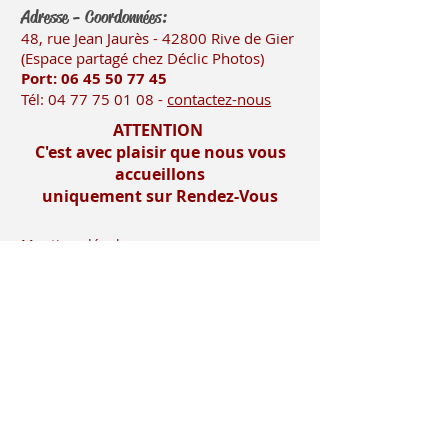
Adresse - Coordonnées:
48, rue Jean Jaurès - 42800 Rive
de Gier
(Es
pace partagé chez Déclic Photos)
Port: 06 45 50
77 45
Tél:
04 77 75 01 08
-
contactez-nous
ATTENTION
C'est avec plaisir que nous vous
accueillons
uniquement sur Rendez-Vous
Mentions légales
Imprimerie-mosnier.com est le site
internet de l’imprimerie mosnier
spécialisée dans la réalisation de faire
parts, notamment les faire parts de
mariage et les faire parts de naissance.
Située dans le département de la loire (
42 ), dans la vallée du gier, entre saint-
etienne et lyon, proche de la vallée de
l’ondaine, de la plaine du forez , du pays
roannais et viennois