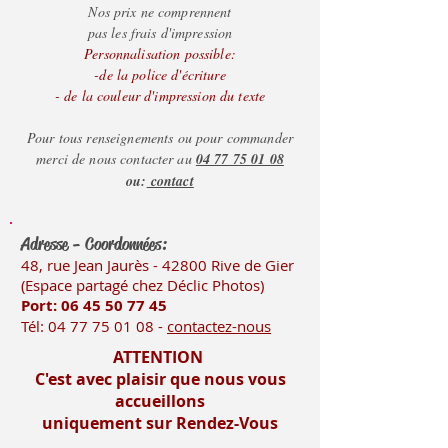
part et de l'encart,
Nos prix ne comprennent
merci de nous consulter,
pas les frais d'impression
Personnalisation possible:
nous nous ferons un
-de la police d'écriture
plaisir de vous
- de la couleur d'impression du texte
renseigner.
Pour tous renseignements ou pour commander
merci de nous contacter au
04 77 75 01 08
ou:
contact
Adresse - Coordonnées:
48, rue Jean Jaurès - 42800 Rive
de Gier
(Es
pace partagé chez Déclic Photos)
Port: 06 45 50
77 45
Tél:
04 77 75 01 08
-
contactez-nous
ATTENTION
C'est avec plaisir que nous vous
accueillons
uniquement sur Rendez-Vous