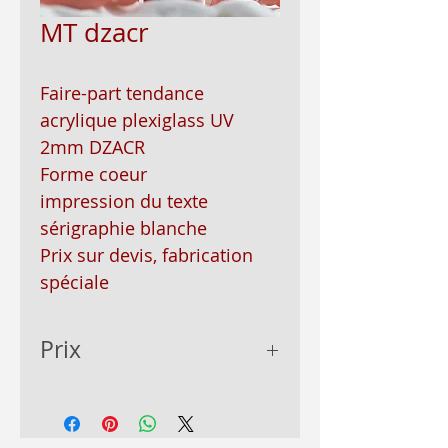
MT dzacr
Faire-part tendance
acrylique plexiglass UV
2mm DZACR
Forme coeur
impression du texte
sérigraphie blanche
Prix sur devis, fabrication
spéciale
Prix
prix sur devis,variant
selon la couleur du faire-