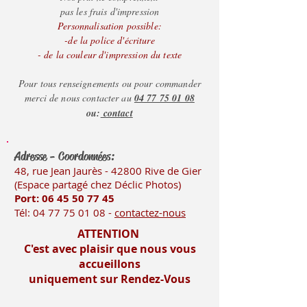
merci de nous consulter,
pas les frais d'impression
Personnalisation possible:
nous nous ferons un
-de la police d'écriture
plaisir de vous
- de la couleur d'impression du texte
renseigner.
Pour tous renseignements ou pour commander
merci de nous contacter au
04 77 75 01 08
ou:
contact
Adresse - Coordonnées:
48, rue Jean Jaurès - 42800 Rive
de Gier
(Es
pace partagé chez Déclic Photos)
Port: 06 45 50
77 45
Tél:
04 77 75 01 08
-
contactez-nous
ATTENTION
C'est avec plaisir que nous vous
accueillons
uniquement sur Rendez-Vous