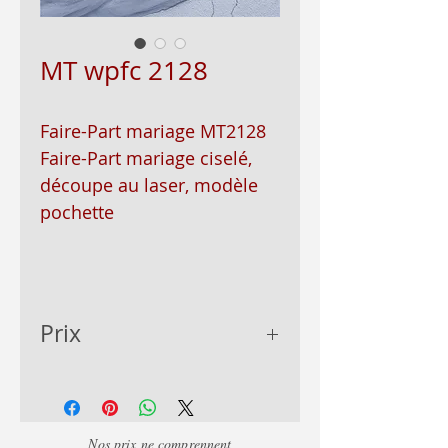
MT wpfc 2128
Faire-Part mariage MT2128
Faire-Part mariage ciselé,
découpe au laser, modèle
pochette
Prix
prix sur devis,variant
selon la couleur du faire-
part et de l'encart,
Nos prix ne comprennent