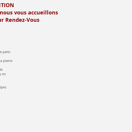
NTION
 nous vous accueillons
r Rendez-Vous
e parts
la plaine
de
y en
alpes