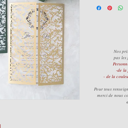
prix sur devis,
du faire-part e
merci de nous
ferons un plai
Nos pri
pas les 
Personna
-de la
- de la coule
Pour tous rensei
merci de nous c
1