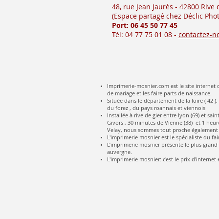
48, rue Jean Jaurès - 42800 Rive
(Es
pace partagé chez Déclic Phot
Port: 06 45 50
77 45
Tél: 04 77 75 01 08 -
contactez-n
Imprimerie-mosnier.com est le site internet d
de mariage et les faire parts de naissance.
Située dans le département de la loire ( 42 ),
du forez , du pays roannais et viennois
Installée à rive de gier entre lyon (69) et s
Givors , 30 minutes de Vienne (38) et 1 heure
Velay, nous sommes tout proche également 
L'imprimerie mosnier est le spécialiste du fai
L’imprimerie mosnier présente le plus grand c
auvergne.
L'imprimerie mosnier: c'est le prix d'internet e