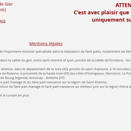
de Gier
ATTE
os)
C'est avec plaisir que
uniquement su
ous
Mentions légales
e l’imprimerie mosnier spécialisée dans la réalisation de faire parts, notamment les fair
 dans la vallée du gier, entre saint-etienne et lyon, proche de la vallée de l’ondaine, de 
aint etienne, dans le département de la loire (42), proche de saint chamond, à 10 minutes 
 de Roanne, à proximité de la haute loire (43) des villes d’Yssingeaux, Monistrol, Le Pu
de Bourg Argental, Annonay - Ardèche (07)
re part mariage et du faire part naissance sur la région de Saint-Etienne.
hoix de faire part mariage et faire part naissance au meilleur prix sur la région rhône 
t le conseil en plus​