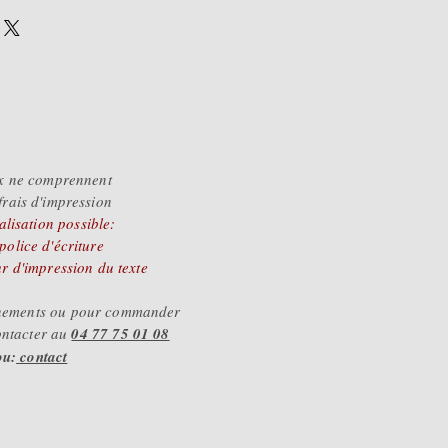
variant selon la couleur
t de l'encart,
 consulter, nous nous
sir de vous renseigner.
x ne comprennent
frais d'impression
lisation possible:
 police d'écriture
ur d'impression du texte
gnements ou pour commander
ontacter au
04 77 75 01 08
ou:
contact