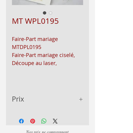
MT WPL0195
Faire-Part mariage
MTDPL0195
Faire-Part mariage ciselé,
Découpe au laser,
Prix
prix sur devis, variant
selon la couleur du faire-
part et de l'encart,
Nos prix ne comprennent