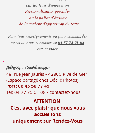
merci de nous consulter,
pas les frais d'impression
Personnalisation possible:
nous nous ferons un
-de la police d'écriture
plaisir de vous
- de la couleur d'impression du texte
renseigner.
Pour tous renseignements ou pour commander
merci de nous contacter au
04 77 75 01 08
ou:
contact
Adresse - Coordonnées:
48, rue Jean Jaurès - 42800 Rive
de Gier
(Es
pace partagé chez Déclic Photos)
Port: 06 45 50
77 45
Tél:
04 77 75 01 08
-
contactez-nous
ATTENTION
C'est avec plaisir que nous vous
accueillons
uniquement sur Rendez-Vous