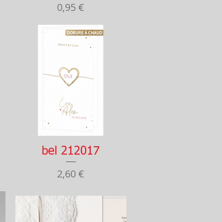
Prix
0,95 €
Aperçu rapide
bel 212017
Prix
2,60 €