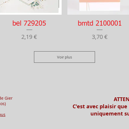
Aperçu rapide
Aperçu rapide
bel 729205
bmtd 2100001
Prix
Prix
2,19 €
3,70 €
Voir plus
de Gier
ATTE
os)
C'est avec plaisir que
uniquement su
ous